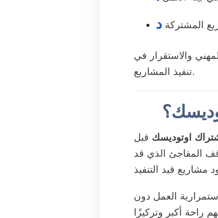
د
يع المشتركة
مهني والاستقرار في
تنفيذ المشاريع.
وديسك؟
شتراك اوتوديسك
قبل
وقف المفاجئ الذي قد
ستمرارية العمل دون
م راحة أكبر وتركيزًا