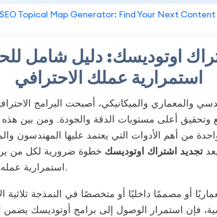
SEO Topical Map Generator: Find Your Next Content
راك اوتوديسك: دليل شامل لل
استمرارية عملك الاحترافي
دسي والمعماري والميكانيكي، أصبحت البرامج الاحترافية
 وتحقيق أعلى مستويات الدقة والجودة. ومن بين هذه ا
دة من أهم الأدوات التي يعتمد عليها المهندسون وال
يعد
تجديد اشتراك اوتوديسك
خطوة ضرورية لكل من ير
استمرارية عمله دون توقف أو تعطيل.
ريًا أو مصممًا داخليًا أو متخصصًا في النمذجة ثلاثية الأ
ة، فإن استمرار الوصول إلى برامج أوتوديسك يضمن 