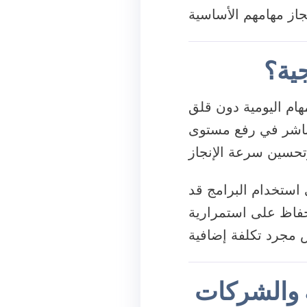
جية؟
هام اليومية دون قلق
اشر في رفع مستوى
استخدام البرامج قد
لحفاظ على استمرارية
 والشركات