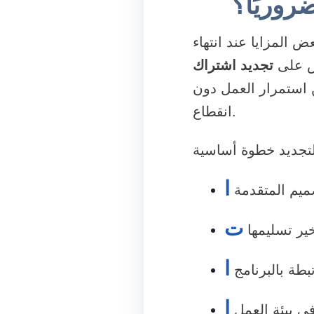
روريًا؟
 المزايا عند انتهاء
رص على
تجديد اشتراك
استمرار العمل دون
انقطاع.
ا
ميم المتقدمة
ت
ير تسليمها
ا
بطة بالبرنامج
ا
ي بيئة العمل