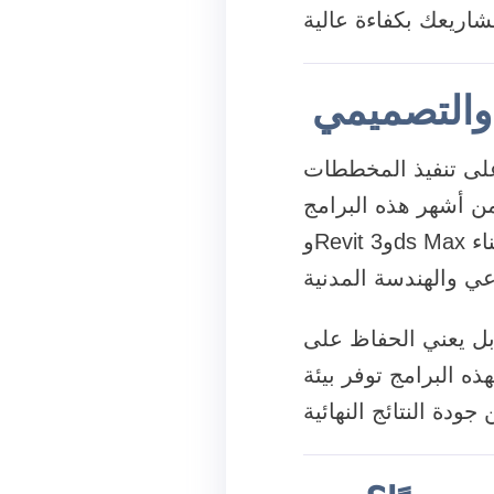
والتصميمي
على تنفيذ المخططات
ر هذه البرامج AutoCAD
وRevit و3ds Max وغيرها من الحلول الاحترافية التي تستخدم في مختلف القطاعات مثل البناء
بل يعني الحفاظ على
ه البرامج توفر بيئة