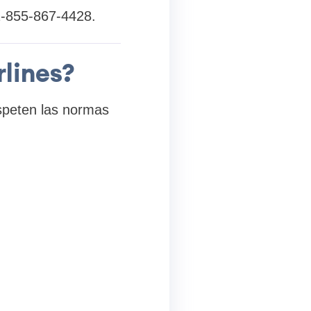
+1-855-867-4428.
rlines?
espeten las normas