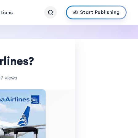
✍️ Start Publishing
ations
rlines?
07 views