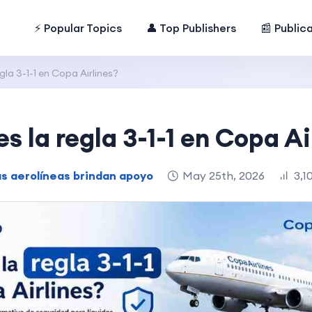
⚡ Popular Topics
👤 Top Publishers
📰 Public
gla 3-1-1 en Copa Airlines?
es la regla 3-1-1 en Copa Ai
as aerolíneas brindan apoyo
May 25th, 2026
3,1