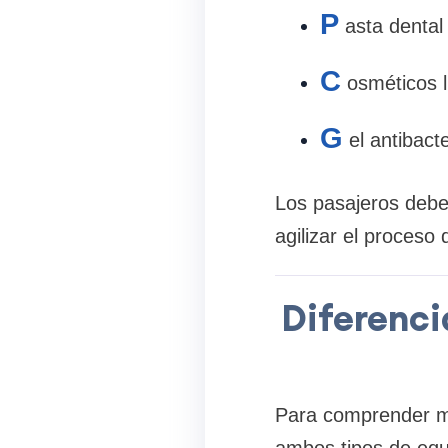
P
asta dental
C
osméticos l
G
el antibacte
Los pasajeros deben
agilizar el proceso
Diferenci
Para comprender mej
ambos tipos de equ