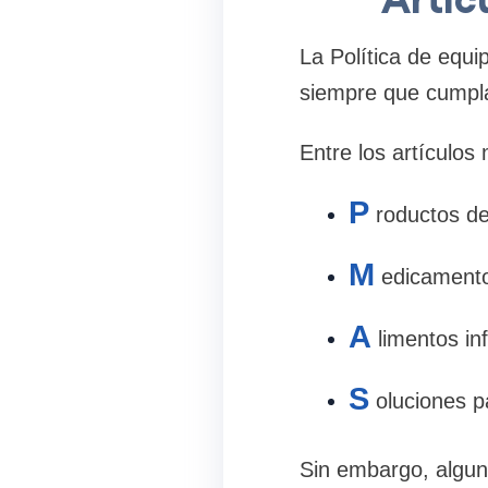
La Política de equi
siempre que cumpla
Entre los artículo
P
roductos de
M
edicamento
A
limentos in
S
oluciones p
Sin embargo, alguno