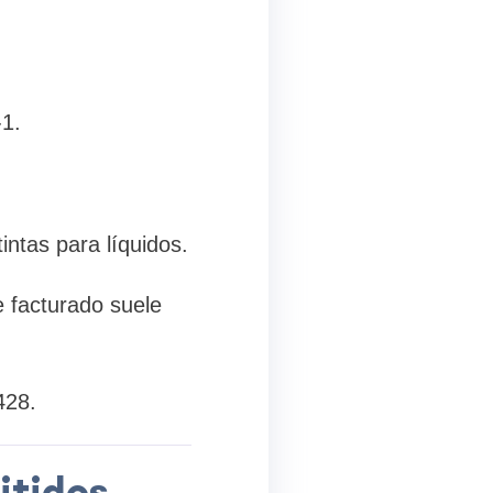
-1.
ntas para líquidos.
e facturado suele
428.
itidos