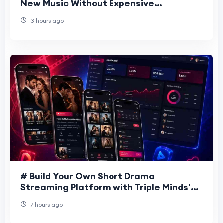
New Music Without Expensive
Streaming Plans | Tubidy
3 hours ago
# Build Your Own Short Drama
Streaming Platform with Triple Minds'
DramaBox Clone Solution The popularity
7 hours ago
of short-form